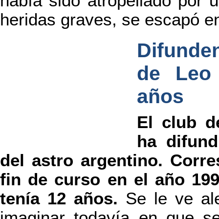
había sido atropellado por 
heridas graves, se escapó e
Difunde
de Leo
años
El club d
ha difund
del astro argentino. Corr
fin de curso en el año 19
tenía 12 años.
Se le ve al
imaginar todavía en que se