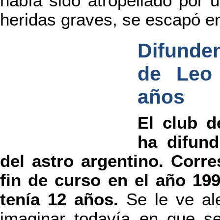
había sido atropellado por 
heridas graves, se escapó e
Difunde
de Leo
años
El club d
ha difund
del astro argentino. Corr
fin de curso en el año 19
tenía 12 años.
Se le ve al
imaginar todavía en que se