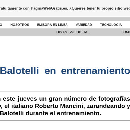
gratuitamente con
PaginaWebGratis.es
. ¿Quieres tener tu propio sitio we
DO
NOSOTROS
EMISORA EN LINEA
VARIEDAD
TECNOLOGIA
DINAMISMODIGITAL
COMO
Balotelli en entrenamient
n este jueves un gran número de fotografía
, el italiano Roberto Mancini, zarandeando 
alotelli durante el entrenamiento.