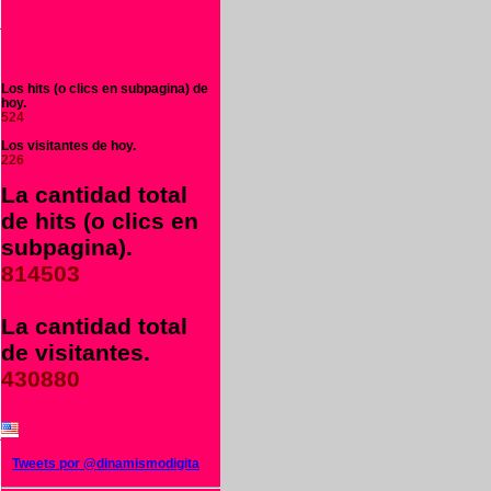
a
i
Los hits (o clics en subpagina) de
hoy.
524
u
Los visitantes de hoy.
226
La cantidad total
s
de hits (o clics en
subpagina).
814503
l
l
La cantidad total
de visitantes.
430880
o
a
Tweets por @dinamismodigita