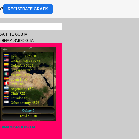
b?
REGÍSTRATE GRATIS
 A TI TE GUSTA
DINAMISMODIGITAL
o
s
y
DINAMISMODIGITAL