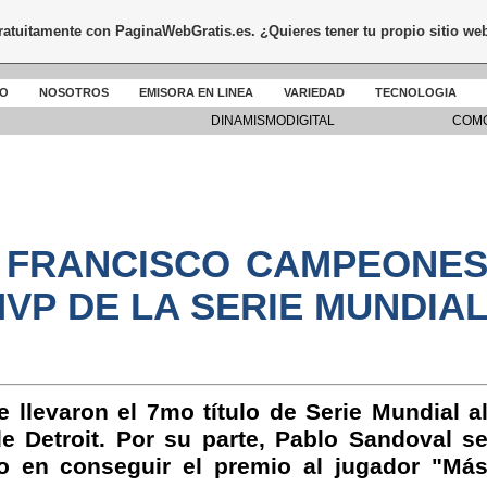
gratuitamente con
PaginaWebGratis.es
. ¿Quieres tener tu propio sitio we
DO
NOSOTROS
EMISORA EN LINEA
VARIEDAD
TECNOLOGIA
DINAMISMODIGITAL
COMO
N FRANCISCO CAMPEONE
VP DE LA SERIE MUNDIA
 llevaron el 7mo título de Serie Mundial a
de Detroit. Por su parte, Pablo Sandoval s
no en conseguir el premio al jugador "Má