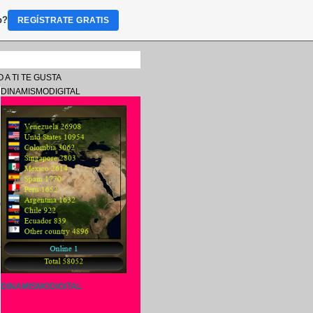
b?
REGÍSTRATE GRATIS
 A TI TE GUSTA
DINAMISMODIGITAL
S
L
l
e
DINAMISMODIGITAL
s