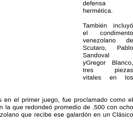
defensa
hermética.
También incluy
el condiment
venezolano d
Scutaro, Pabl
Sandoval
yGregor Blanco
tres pieza
vitales en lo
s en el primer juego, fue proclamado como e
en la que redondeó promedio de .500 con och
ezolano que recibe ese galardón en un Clásic