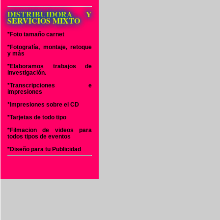
DISTRIBUIDORA Y
SERVICIOS MIXTO
*Foto tamaño carnet
ó
*Fotografía, montaje, retoque
o
y más
e
*Elaboramos trabajos de
investigación.
o
*Transcripciones e
impresiones
,
*Impresiones sobre el CD
s
*Tarjetas de todo tipo
s
*Filmacion de videos para
todos tipos de eventos
*Diseño para tu Publicidad
l
o
o