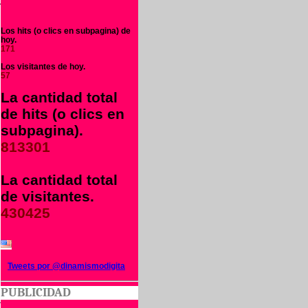
r
Los hits (o clics en subpagina) de
hoy.
171
e
Los visitantes de hoy.
l
57
La cantidad total
de hits (o clics en
,
subpagina).
u
813301
La cantidad total
n
de visitantes.
e
430425
s
s
o
Tweets por @dinamismodigita
o
PUBLICIDAD
a