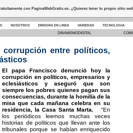
gratuitamente con
PaginaWebGratis.es
. ¿Quieres tener tu propio sitio we
DO
NOSOTROS
EMISORA EN LINEA
VARIEDAD
TECNOLOGIA
DINAMISMODIGITAL
COMO
 corrupción entre políticos,
ásticos
El papa Francisco denunció hoy la
corrupción en políticos, empresarios y
eclesiásticos y aseguró que son
siempre los pobres quienes pagan sus
consecuencias, durante la homilía de la
misa que cada mañana celebra en su
residencia, la Casa Santa Marta.
"En
los periódicos leemos muchas veces
historias de políticos que llevan ante los
tribunales porque se habían enriquecido