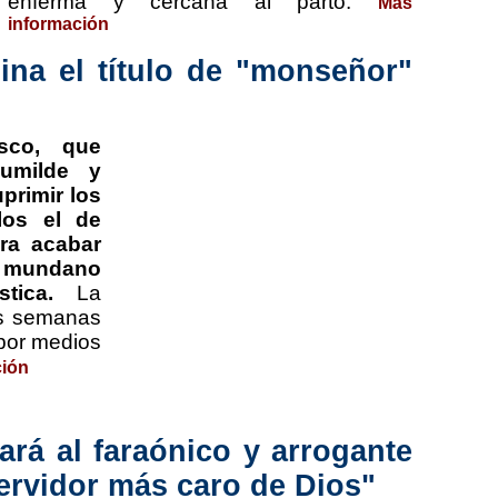
enferma y cercana al parto.
Más
información
ina el título de "monseñor"
sco, que
umilde y
primir los
llos el de
ra acabar
tu mundano
stica.
La
as semanas
 por medios
ción
ará al faraónico y arrogante
ervidor más caro de Dios"