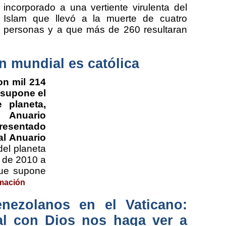
incorporado a una vertiente virulenta del
Islam que llevó a la muerte de cuatro
personas y a que más de 260 resultaran
n mundial es católica
on mil 214
 supone el
 planeta,
Anuario
presentado
al Anuario
del planeta
s de 2010 a
que supone
mación
enezolanos en el Vaticano:
lial con Dios nos haga ver a