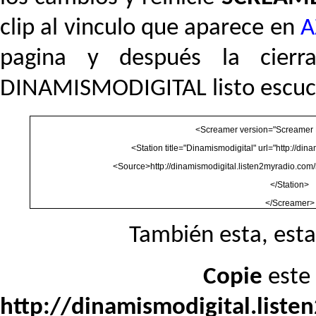
clip al vinculo que aparece en
A
pagina y después la cier
DINAMISMODIGITAL listo escuch
<Screamer version="Screamer 
<Station title="Dinamismodigital" url="http://di
<Source>http://dinamismodigital.listen2myradio.co
</Station>
</Screamer>
También esta, esta
Copie
este
http://dinamismodigital.liste