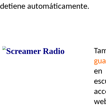
detiene automáticamente.
Tam
gua
en
es
acc
we