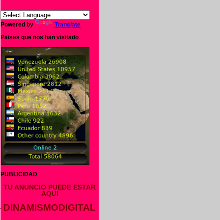
Powered by
Translate
Paises que nos han visitado
s
e
s
ó
s
e
l
s
l
PUBLICIDAD
TU ANUNCIO PUEDE ESTAR
AQUI
DINAMISMODIGITAL
r