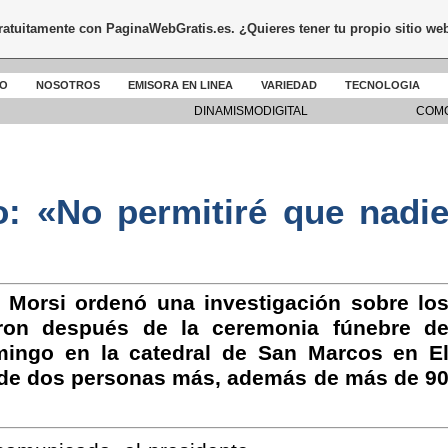
gratuitamente con
PaginaWebGratis.es
. ¿Quieres tener tu propio sitio we
DO
NOSOTROS
EMISORA EN LINEA
VARIEDAD
TECNOLOGIA
DINAMISMODIGITAL
COMO
o: «No permitiré que nadi
Morsi ordenó una investigación sobre lo
aron después de la ceremonia fúnebre d
mingo en la catedral de San Marcos en E
 de dos personas más, además de más de 9