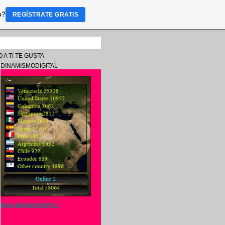
b?
REGÍSTRATE GRATIS
 A TI TE GUSTA
DINAMISMODIGITAL
e
s
e
l
0
DINAMISMODIGITAL