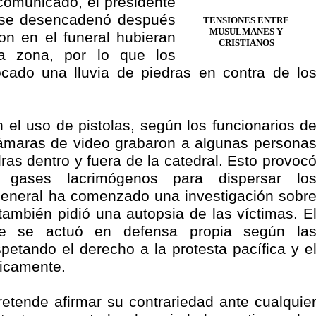
comunicado, el presidente
e se desencadenó después
TENSIONES ENTRE
MUSULMANES Y
on en el funeral hubieran
CRISTIANOS
la zona, por lo que los
ocado una lluvia de piedras en contra de lo
el uso de pistolas, según los funcionarios d
cámaras de video grabaron a algunas persona
ras dentro y fuera de la catedral. Esto provoc
n gases lacrimógenos para dispersar lo
general ha comenzado una investigación sobr
ambién pidió una autopsia de las víctimas. E
 que se actuó en defensa propia según la
spetando el derecho a la protesta pacífica y e
ficamente.
retende afirmar su contrariedad ante cualquie